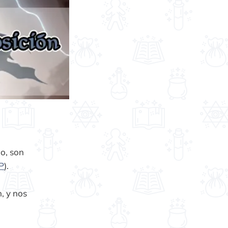
o, son
P
).
, y nos