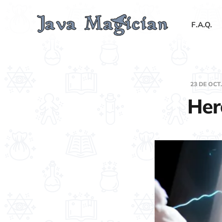
F.A.Q.
23 DE OCT
Her