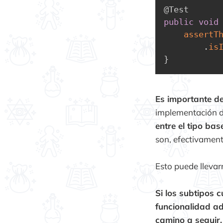
@Test
public
void
assertT
.
is
}
Es importante de
implementación d
entre el tipo bas
son, efectivament
Esto puede lleva
Si los subtipos 
funcionalidad ad
camino a seguir.