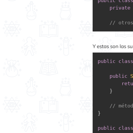
public
clas
private
// otro
Y estas son las su
public
clas
public
ret
}
// méto
}
public
clas