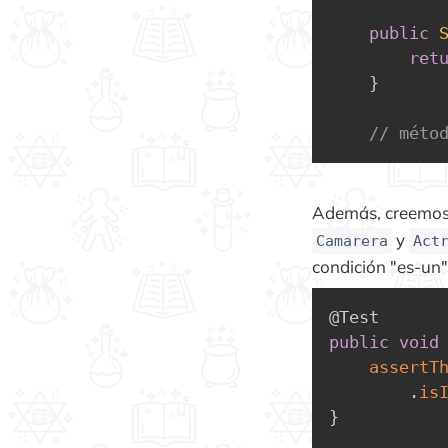
public
ret
}
// méto
Además, creemos u
y
Camarera
Act
condición "es-un" 
@Test
public
void
assertT
.
is
}