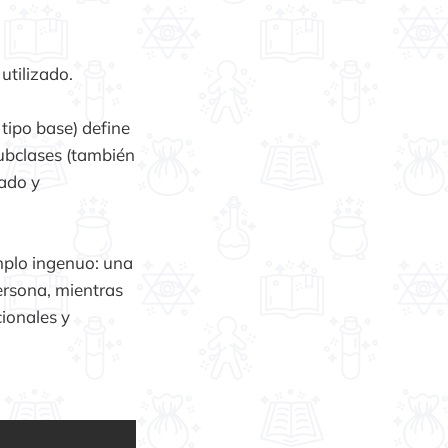
tilizado.
tipo base) define
ubclases (también
ado y
mplo ingenuo: una
rsona, mientras
ionales y