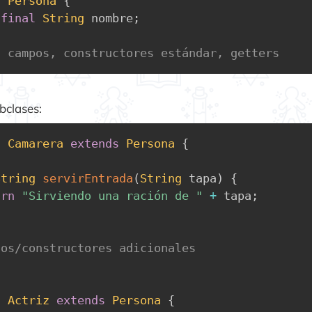
s
Persona
{
final
String
 nombre
;
s campos, constructores estándar, getters
bclases:
s
Camarera
extends
Persona
{
String
servirEntrada
(
String
 tapa
)
{
urn
"Sirviendo una ración de "
+
 tapa
;
dos/constructores adicionales
s
Actriz
extends
Persona
{