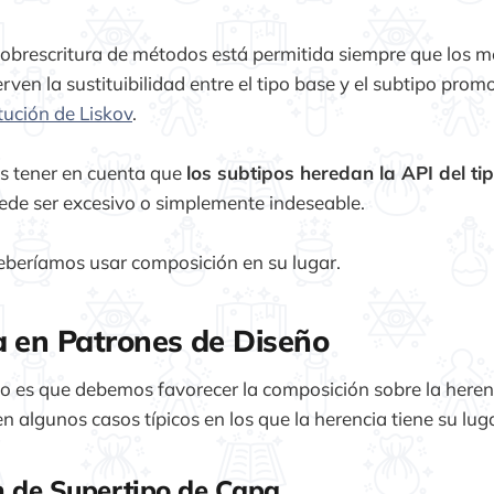
sobrescritura de métodos está permitida siempre que los 
rven la sustituibilidad entre el tipo base y el subtipo prom
tución de Liskov
.
 tener en cuenta que
los subtipos heredan la API del ti
ede ser excesivo o simplemente indeseable.
deberíamos usar composición en su lugar.
 en Patrones de Diseño
so es que debemos favorecer la composición sobre la here
en algunos casos típicos en los que la herencia tiene su lug
n de Supertipo de Capa