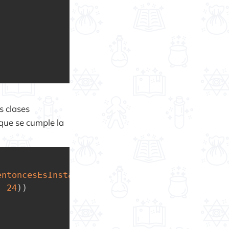
s clases
que se cumple la
entoncesEsInstanciaDePersona
(
)
{
,
24
)
)