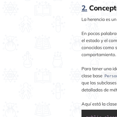
2.
Concepto
La herencia es u
En pocas palabras
el estado y el co
conocidas como su
comportamiento.
Para tener una id
clase base
Perso
que las subclase
detalladas de mé
Aquí está la clas