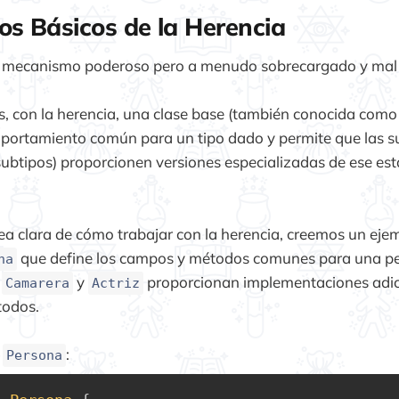
s Básicos de la Herencia
n mecanismo poderoso pero a menudo sobrecargado y mal u
, con la herencia, una clase base (también conocida como 
mportamiento común para un tipo dado y permite que las s
btipos) proporcionen versiones especializadas de ese est
ea clara de cómo trabajar con la herencia, creemos un eje
que define los campos y métodos comunes para una pe
na
s
y
proporcionan implementaciones adic
Camarera
Actriz
todos.
e
:
Persona