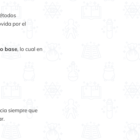
métodos
ovida por el
po base
, lo cual en
ncia siempre que
ar.