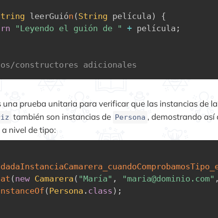
String
 leerGuió
n
(
String
 película
)
{
urn
"Leyendo el guión de "
+
 película
;
dos/constructores adicionales
na prueba unitaria para verificar que las instancias de la
también son instancias de
, demostrando así 
riz
Persona
a nivel de tipo:
dadaInstanciaCamarera_cuandoComprobamosTipo_
hat
(
new
Camarera
(
"María"
,
"maria@dominio.com"
InstanceOf
(
Persona
.
class
)
;