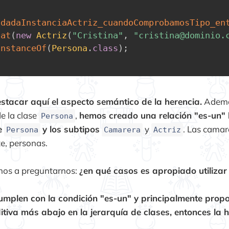
dadaInstanciaActriz_cuandoComprobamosTipo_en
hat
(
new
Actriz
(
"Cristina"
,
"cristina@dominio.
InstanceOf
(
Persona
.
class
)
;
stacar aquí el aspecto semántico de la herencia.
Además
e la clase
,
hemos creado una relación "es-un" 
Persona
e
y los subtipos
y
. Las camar
Persona
Camarera
Actriz
e, personas.
rnos a preguntarnos:
¿en qué casos es apropiado utilizar
cumplen con la condición "es-un" y principalmente prop
itiva más abajo en la jerarquía de clases, entonces la h