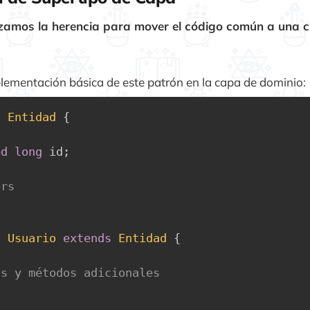
lizamos la herencia para mover el código común a una c
lementación básica de este patrón en la capa de dominio:
s
Entidad
{
ed
long
 id
;
ers
s
Usuario
extends
Entidad
{
os y métodos adicionales   