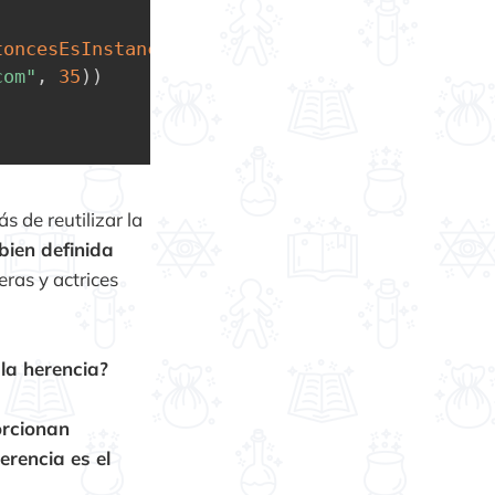
toncesEsInstanciaDePersona
(
)
{
com"
,
35
)
)
 de reutilizar la
bien definida
eras y actrices
 la herencia?
orcionan
erencia es el