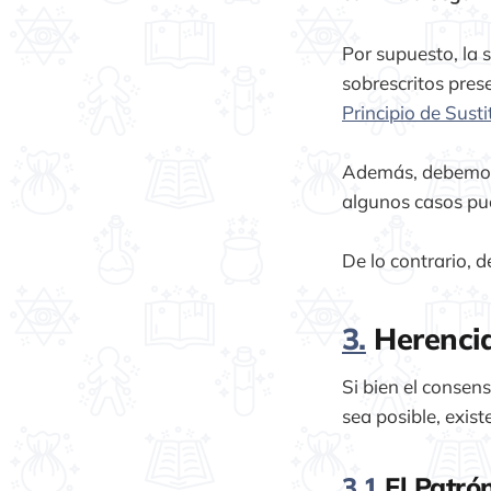
Por supuesto, la 
sobrescritos prese
Principio de Susti
Además, debemos
algunos casos pu
De lo contrario, 
3.
Herencia
Si bien el consen
sea posible, exist
3.1
El Patró