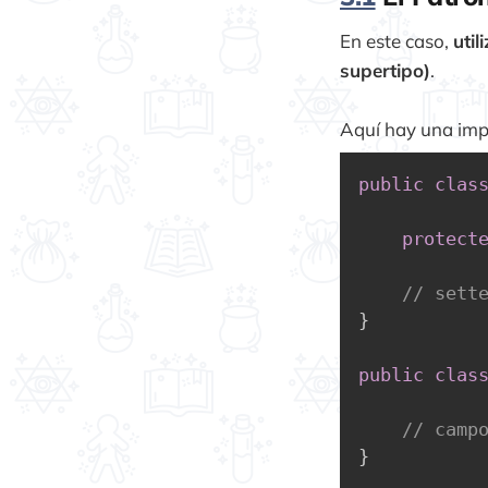
En este caso,
uti
supertipo)
.
Aquí hay una imp
public
clas
protect
// sett
}
public
clas
// camp
}